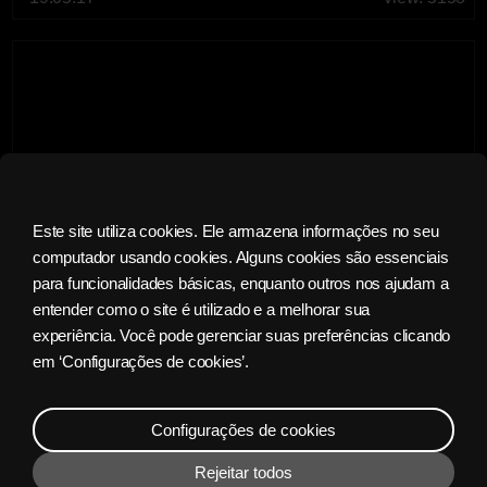
Este site utiliza cookies. Ele armazena informações no seu
computador usando cookies. Alguns cookies são essenciais
NOTÍCIAS
para funcionalidades básicas, enquanto outros nos ajudam a
entender como o site é utilizado e a melhorar sua
experiência. Você pode gerenciar suas preferências clicando
Jogando Suavemente de Lobo
em ‘Configurações de cookies’.
Configurações de cookies
17.05.17
view: 1595
Rejeitar todos