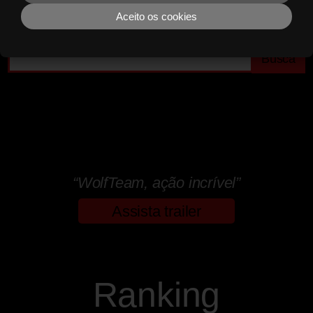
Aceito os cookies
Busca
“WolfTeam, ação incrível”
Assista trailer
Ranking